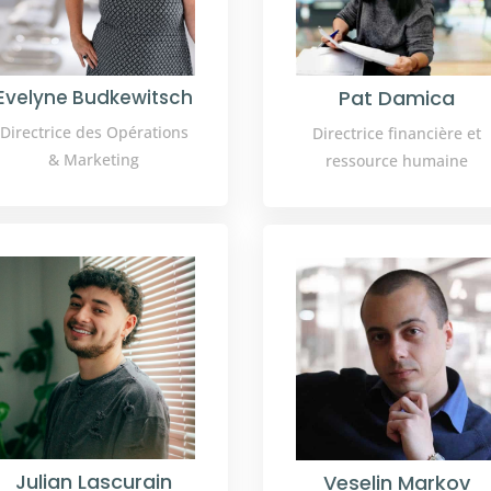
Evelyne Budkewitsch
Pat Damica
Directrice des Opérations
Directrice financière et
& Marketing
ressource humaine
Julian Lascurain
Veselin Markov