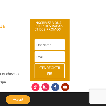
INSCRIVEZ-VOUS
UE
POUR DES RABAIS
ET DES PROMOS
S’ENREGISTR
ER!
 et cheveux
 spa
Accept