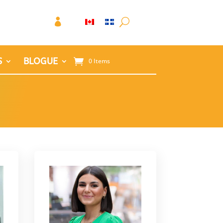

S
BLOGUE
0 Items