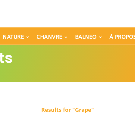
NATURE
CHANVRE
BALNEO
À PROPO
ts
Results for "Grape"