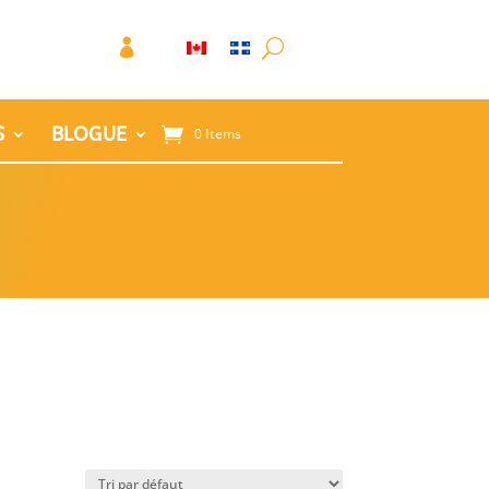

S
BLOGUE
0 Items