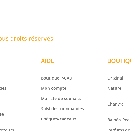
ous droits réservés
AIDE
BOUTIQ
Boutique
($CAD)
Original
cles
Mon compte
Nature
Ma liste de souhaits
Chanvre
Suivi des commandes
té
Chèques-cadeaux
Balnéo
Peau
 retours
Parfums de