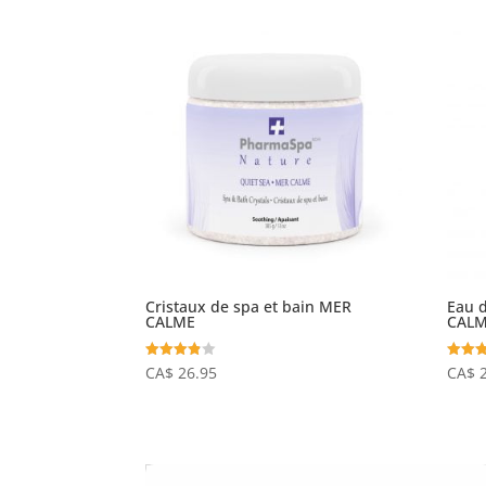
Cristaux de spa et bain MER
Eau d
CALME
CAL
Note
Note
CA$
26.95
CA$
3.86
4.25
sur 5
sur 5