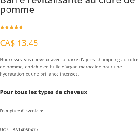
pomme
Noté
5.00
sur 5
CA$
13.45
basé sur
notation
client
Nourrissez vos cheveux avec la barre d’après-shampoing au cidre
de pomme, enrichie en huile d’argan marocaine pour une
hydratation et une brillance intenses.
Pour tous les types de cheveux
En rupture d'inventaire
UGS :
BA1405047