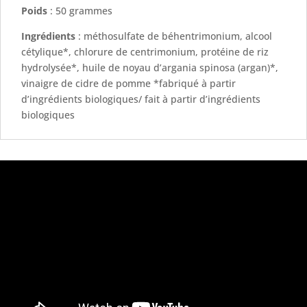
Poids
: 50 grammes
Ingrédients
:
méthosulfate de béhentrimonium, alcool
cétylique*, chlorure de centrimonium, protéine de riz
hydrolysée*, huile de noyau d’argania spinosa (argan)*,
vinaigre de cidre de pomme *fabriqué à partir
d’ingrédients biologiques/ fait à partir d’ingrédients
biologiques