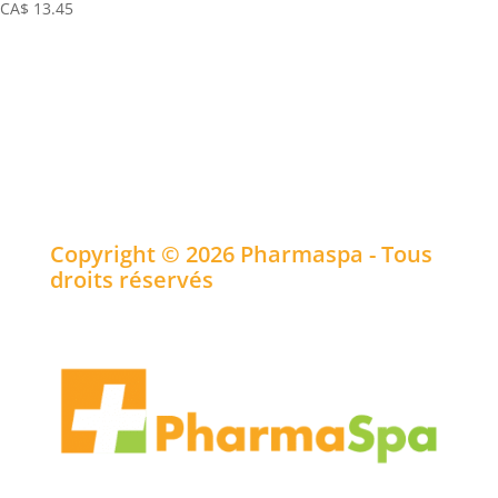
sur 5
Note
CA$
13.45
5.00
sur 5
Copyright © 2026 Pharmaspa - Tous
droits réservés