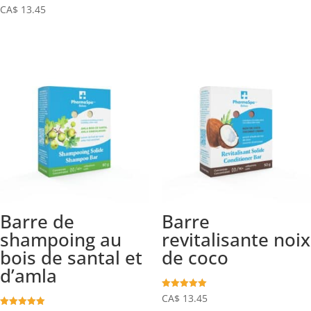
sur 5
Note
CA$
13.45
5.00
sur 5
Barre de
Barre
shampoing au
revitalisante noix
bois de santal et
de coco
d’amla
Note
CA$
13.45
5.00