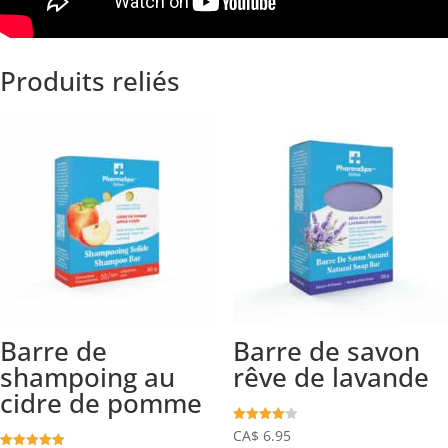
Produits reliés
Barre de
Barre de savon
shampoing au
rêve de lavande
cidre de pomme
Note
CA$
6.95
4.10